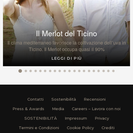
Il Merlot del Ticino
Il clima mediterraneo favorisce la coltivazione dell’uva in
Ticino. Il Merlot occupa quasi il 90%
LEGGI DI PIÙ
Contatti
Sostenibilità
Recensioni
Press & Awards
Media
Careers – Lavora con noi
SOSTENIBILITÀ
Impressum
Privacy
Termini e Condizioni
Cookie Policy
Crediti