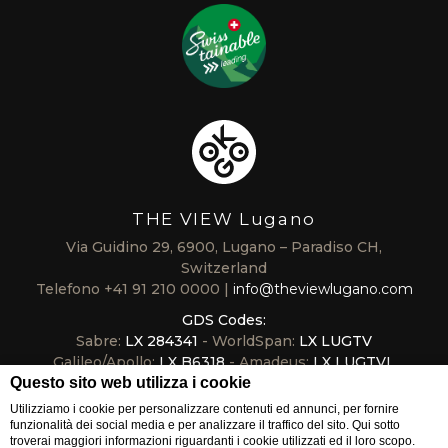
THE VIEW Lugano
Via Guidino 29, 6900, Lugano – Paradiso CH,
Switzerland
Telefono
+41 91 210 0000
info@theviewlugano.com
GDS Codes:
Sabre:
LX 284341
- WorldSpan:
LX LUGTV
Galileo/Apollo:
LX B6318
- Amadeus:
LX LUGTVL
Questo sito web utilizza i cookie
Utilizziamo i cookie per personalizzare contenuti ed annunci, per fornire
funzionalità dei social media e per analizzare il traffico del sito. Qui sotto
troverai maggiori informazioni riguardanti i cookie utilizzati ed il loro scopo.
EVENTS
VOUCHER
THE VIEW Lugano partner di TESLA THE VIEW Lugano
Hotel boutique a