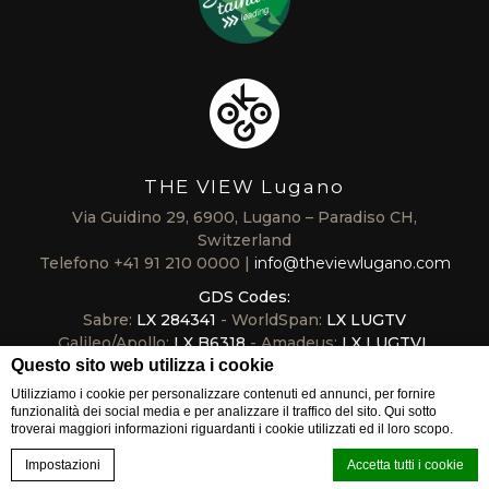
THE VIEW Lugano
Via Guidino 29, 6900, Lugano – Paradiso CH,
Switzerland
Telefono
+41 91 210 0000
info@theviewlugano.com
GDS Codes:
Sabre:
LX 284341
- WorldSpan:
LX LUGTV
Galileo/Apollo:
LX B6318
- Amadeus:
LX LUGTVL
Questo sito web utilizza i cookie
Utilizziamo i cookie per personalizzare contenuti ed annunci, per fornire
funzionalità dei social media e per analizzare il traffico del sito. Qui sotto
troverai maggiori informazioni riguardanti i cookie utilizzati ed il loro scopo.
EVENTS
VOUCHER
Five Senses Swiss Experience THE VIEW Lugano
Hotel boutique a
Impostazioni
Accetta tutti i cookie
PRENOTA ORA
CALL US