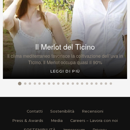
Il Merlot del Ticino
Il clima mediterraneo favorisce la coltivazione dell’uva in
Ticino. Il Merlot occupa quasi il 90%
LEGGI DI PIÙ
Contatti
Sostenibilità
Recensioni
Press & Awards
Media
Careers – Lavora con noi
SOSTENIBILITÀ
Impressum
Privacy