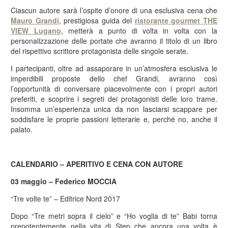
Ciascun autore sarà l’ospite d’onore di una esclusiva cena che
Mauro Grandi
, prestigiosa guida del
ristorante gourmet
THE
VIEW Lugano
, metterà a punto di volta in volta con la
personalizzazione delle portate che avranno il titolo di un libro
del rispettivo scrittore protagonista delle singole serate.
I partecipanti, oltre ad assaporare in un’atmosfera esclusiva le
imperdibili proposte dello chef Grandi, avranno così
l’opportunità di conversare piacevolmente con i propri autori
preferiti, e scoprire i segreti dei protagonisti delle loro trame.
Insomma un’esperienza unica da non lasciarsi scappare per
soddisfare le proprie passioni letterarie e, perché no, anche il
palato.
CALENDARIO – APERITIVO E CENA CON AUTORE
03 maggio – Federico MOCCIA
“Tre volte te” – Editrice Nord 2017
Dopo “Tre metri sopra il cielo” e “Ho voglia di te” Babi torna
prepotentemente nella vita di Step che ancora una volta è