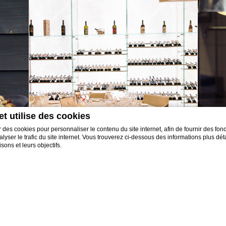
et utilise des cookies
 des cookies pour personnaliser le contenu du site internet, afin de fournir des fonc
yser le trafic du site internet. Vous trouverez ci-dessous des informations plus déta
sons et leurs objectifs.
ie par
d-edge Macaron CMP
. Dernière mise à jour: 2022-02-16.
s cookies?
e petits morceaux d'informations textuelles qui sont utilisés par le site internet po