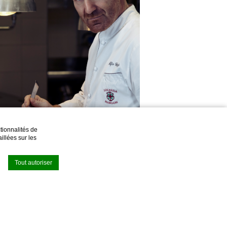
tionnalités de
illées sur les
Tout autoriser
ur améliorer