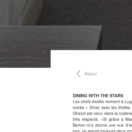
Retour
DINING WITH THE STARS
Les chefs étoilés rentrent à Lu
soirée « Dîner avec les étoile
Ghezzi est venu dans la cuisin
très respecté. «Si grâce à March
Berton m’a donné une vue d’ens
moi, ce seront toujours deux m