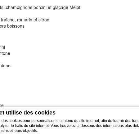
ts, champignons porcini et glaçage Melot
fraîche, romarin et citron
ors boissons
ini
ntone
ntone
sse
x doigts par notre chef pâtissier
et utilise des cookies
 des cookies pour personnaliser le contenu du site internet, afin de fournir des fonc
yser le trafic du site internet. Vous trouverez ci-dessous des informations plus déta
ery Blanc de Blanc
sons et leurs objectifs.