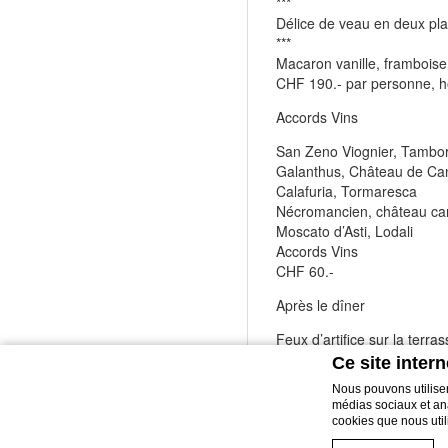
***
Délice de veau en deux pla
***
Macaron vanille, framboise 
CHF 190.- par personne, h
Accords Vins
San Zeno Viognier, Tambor
Galanthus, Château de Ca
Calafuria, Tormaresca
Nécromancien, château ca
Moscato d’Asti, Lodali
Accords Vins
CHF 60.-
Après le dîner
Feux d’artifice sur la terra
Sélection de mets sucrés au
Ce site intern
(5 doigts)
Nous pouvons utiliser
***
médias sociaux et anal
Flûtes à Champagne Pomm
cookies que nous utili
***