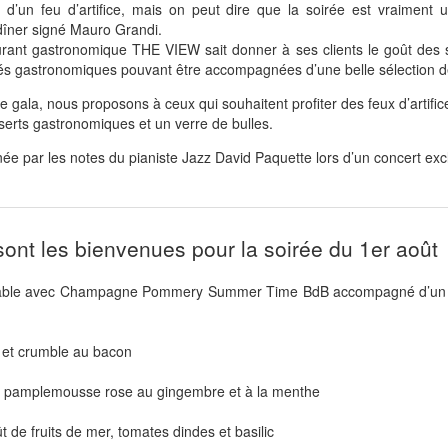
 d’un feu d’artifice, mais on peut dire que la soirée est vraiment un
îner signé Mauro Grandi.
taurant gastronomique THE VIEW sait donner à ses clients le goût des 
ités gastronomiques pouvant être accompagnées d’une belle sélection d
 gala, nous proposons à ceux qui souhaitent profiter des feux d’artific
serts gastronomiques et un verre de bulles.
e par les notes du pianiste Jazz David Paquette lors d’un concert excl
sont les bienvenues pour la soirée du 1er août
a table avec Champagne Pommery Summer Time BdB accompagné d’un
e et crumble au bacon
t pamplemousse rose au gingembre et à la menthe
t de fruits de mer, tomates dindes et basilic