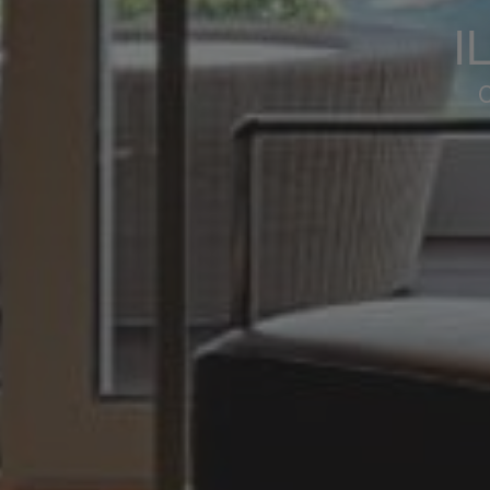
IL B
CRE
UN
I