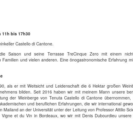
n 11h bis 17h30
keller Castello di Cantone.
ie Saison und seine Terrasse TreCinque Zero mit einem nich
 Familien und vielen anderen. Eine önogastronomische Erfahrung mi
ne
0, als er mit Weitsicht und Leidenschaft die 6 Hektar großen Wein
nehmens bilden. Seit 2016 haben wir mit meinem Mann unsere beruf
tung der Weinberge von Tenuta Castello di Cantone übernommen, 
akademischen und beruflichen Erfahrungen, die wir international gew
 Mailand an der Universität unter der Leitung von Professor Attilio S
a Vigne et du Vin in Bordeaux, wo wir mit Denis Dubourdieu unser