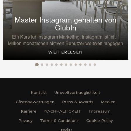
Master Instagram gehalten von
ClubIn
Ein Kurs für Instagram Marketing. Instagram ist mit 1
Million monatlichen aktiven Benutzer weltweit hingegen
WEITERLESEN
Kontakt
Umweltvertraeglichkeit
Gästebewertungen
Press & Awards
Medien
Karriere
NACHHALTIGKEIT
Impressum
Privacy
Terms & Conditions
Cookie Policy
Credits