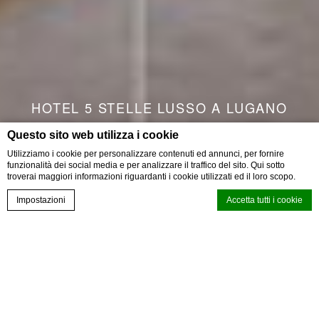
HOTEL 5 STELLE LUSSO A LUGANO
Vista lago, suite esclusive e ospitalità d’eccellenza
Questo sito web utilizza i cookie
Utilizziamo i cookie per personalizzare contenuti ed annunci, per fornire
funzionalità dei social media e per analizzare il traffico del sito. Qui sotto
troverai maggiori informazioni riguardanti i cookie utilizzati ed il loro scopo.
EVENTS
VOUCHER
Impostazioni
Accetta tutti i cookie
PRENOTA ORA
CALL US
THE VIEW LUGANO
HOTEL 5 STELLE LUSSO A LUGANO CON
Cookie Declaration generata dal
CMP Macaron d-edge
. Ultimo aggiornamento:
VISTA PANORAMICA SUL LAGO
2022-02-16.
Cosa sono i cookies?
I cookie sono piccoli file di testo che possono essere utilizzati dai
THE VIEW Lugano è un
hotel 5 stelle lusso a Lugano
siti web per rendere più efficiente l'esperienza per l'utente. Puoi