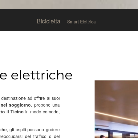
Bicicletta
Smart Elettrica
e elettriche
 destinazione ad offrire ai suoi
 nel soggiorno
, propone una
to il Ticino
in modo comodo,
iche
, gli ospiti possono godere
eoccuparsi del traffico o del