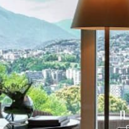
IL B
CRE
UN
I