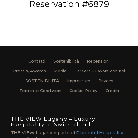
Reservation #6879
Contatti
Sostenibilità
Recensioni
Press & Awards
Media
Careers – Lavora con noi
SOSTENIBILITÀ
Impressum
Privacy
Termini e Condizioni
Cookie Policy
Crediti
THE VIEW Lugano – Luxury
Hospitality in Switzerland
THE VIEW Lugano è parte di
Planhotel Hospitality