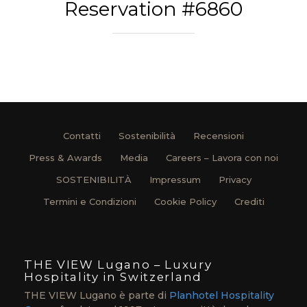
Reservation #6860
Contatti
Sostenibilità
Recensioni
Press & Awards
Media
Careers – Lavora con noi
SOSTENIBILITÀ
Impressum
Privacy
Termini e Condizioni
Cookie Policy
Crediti
THE VIEW Lugano – Luxury
Hospitality in Switzerland
THE VIEW Lugano è parte di
Planhotel Hospitality