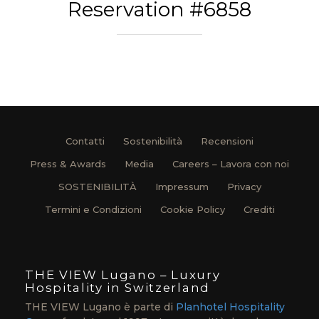
Reservation #6858
Contatti
Sostenibilità
Recensioni
Press & Awards
Media
Careers – Lavora con noi
SOSTENIBILITÀ
Impressum
Privacy
Termini e Condizioni
Cookie Policy
Crediti
THE VIEW Lugano – Luxury
Hospitality in Switzerland
THE VIEW Lugano è parte di
Planhotel Hospitality