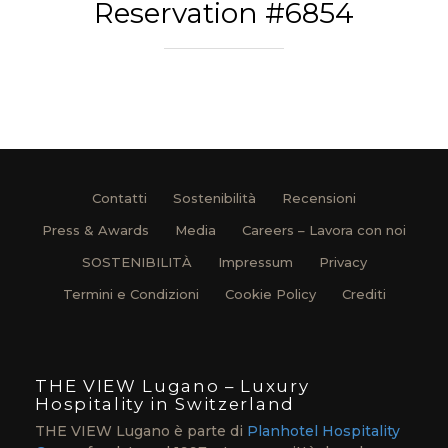
Reservation #6854
Contatti
Sostenibilità
Recensioni
Press & Awards
Media
Careers – Lavora con noi
SOSTENIBILITÀ
Impressum
Privacy
Termini e Condizioni
Cookie Policy
Crediti
THE VIEW Lugano – Luxury
Hospitality in Switzerland
THE VIEW Lugano è parte di
Planhotel Hospitality