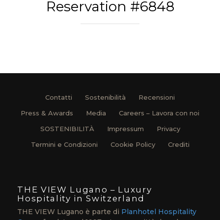
Reservation #6848
Contatti
Sostenibilità
Recensioni
Press & Awards
Media
Careers – Lavora con noi
SOSTENIBILITÀ
Impressum
Privacy
Termini e Condizioni
Cookie Policy
Crediti
THE VIEW Lugano – Luxury
Hospitality in Switzerland
THE VIEW Lugano è parte di
Planhotel Hospitality