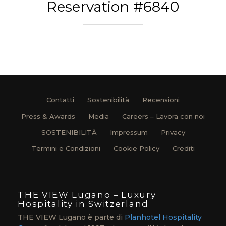
Reservation #6840
Contatti
Sostenibilità
Recensioni
Press & Awards
Media
Careers – Lavora con noi
SOSTENIBILITÀ
Impressum
Privacy
Termini e Condizioni
Cookie Policy
Crediti
THE VIEW Lugano – Luxury
Hospitality in Switzerland
THE VIEW Lugano è parte di
Planhotel Hospitality