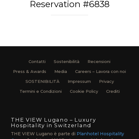
Reservation #6838
Contatti
Sostenibilità
Recensioni
Press & Awards
Media
Careers – Lavora con noi
SOSTENIBILITÀ
Impressum
Privacy
Termini e Condizioni
Cookie Policy
Crediti
THE VIEW Lugano – Luxury
Hospitality in Switzerland
THE VIEW Lugano è parte di
Planhotel Hospitality