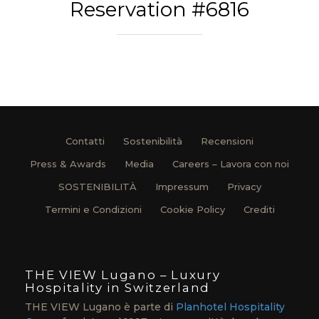
Reservation #6816
Contatti
Sostenibilità
Recensioni
Press & Awards
Media
Careers – Lavora con noi
SOSTENIBILITÀ
Impressum
Privacy
Termini e Condizioni
Cookie Policy
Crediti
THE VIEW Lugano – Luxury
Hospitality in Switzerland
THE VIEW Lugano è parte di
Planhotel Hospitality