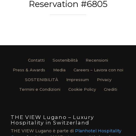
Reservation #6805
Contatti
Sostenibilità
Recensioni
Press & Awards
Media
Careers – Lavora con noi
SOSTENIBILITÀ
Impressum
Privacy
Termini e Condizioni
Cookie Policy
Crediti
THE VIEW Lugano – Luxury
Hospitality in Switzerland
THE VIEW Lugano è parte di
Planhotel Hospitality