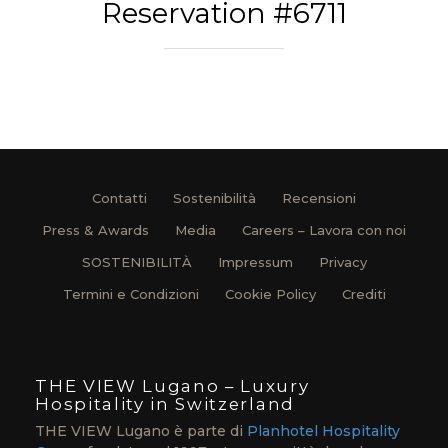
Reservation #6711
Contatti
Sostenibilità
Recensioni
Press & Awards
Media
Careers – Lavora con noi
SOSTENIBILITÀ
Impressum
Privacy
Termini e Condizioni
Cookie Policy
Crediti
THE VIEW Lugano – Luxury
Hospitality in Switzerland
THE VIEW Lugano è parte di
Planhotel Hospitality