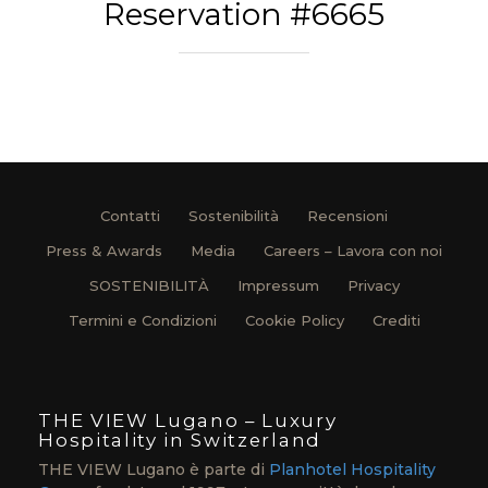
Reservation #6665
Contatti
Sostenibilità
Recensioni
Press & Awards
Media
Careers – Lavora con noi
SOSTENIBILITÀ
Impressum
Privacy
Termini e Condizioni
Cookie Policy
Crediti
THE VIEW Lugano – Luxury
Hospitality in Switzerland
THE VIEW Lugano è parte di
Planhotel Hospitality