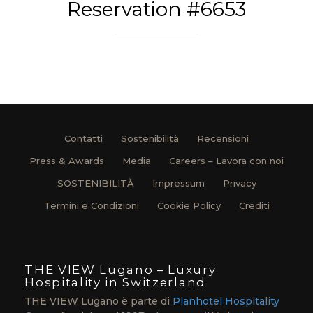
Reservation #6653
Contatti
Sostenibilità
Recensioni
Press & Awards
Media
Careers – Lavora con noi
SOSTENIBILITÀ
Impressum
Privacy
Termini e Condizioni
Cookie Policy
Crediti
THE VIEW Lugano – Luxury
Hospitality in Switzerland
THE VIEW Lugano è parte di
Planhotel Hospitality