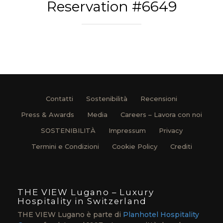
Reservation #6649
Contatti
Sostenibilità
Recensioni
Press & Awards
Media
Careers – Lavora con noi
SOSTENIBILITÀ
Impressum
Privacy
Termini e Condizioni
Cookie Policy
Crediti
THE VIEW Lugano – Luxury
Hospitality in Switzerland
THE VIEW Lugano è parte di
Planhotel Hospitality