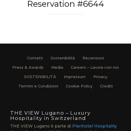
Reservation #6644
Contatti
Sostenibilità
Recensioni
Press & Awards
Media
Careers – Lavora con noi
SOSTENIBILITÀ
Impressum
Privacy
Termini e Condizioni
Cookie Policy
Crediti
THE VIEW Lugano – Luxury
Hospitality in Switzerland
THE VIEW Lugano è parte di
Planhotel Hospitality