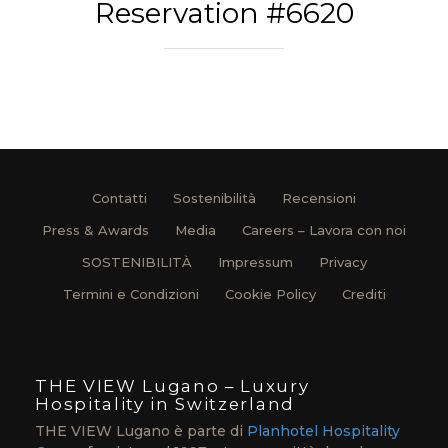
Reservation #6620
Contatti
Sostenibilità
Recensioni
Press & Awards
Media
Careers – Lavora con noi
SOSTENIBILITÀ
Impressum
Privacy
Termini e Condizioni
Cookie Policy
Crediti
THE VIEW Lugano – Luxury
Hospitality in Switzerland
THE VIEW Lugano è parte di
Planhotel Hospitality