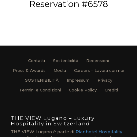
Reservation #6578
Contatti
Sostenibilità
Recensioni
Press & Awards
Media
Careers – Lavora con noi
SOSTENIBILITÀ
Impressum
Privacy
Termini e Condizioni
Cookie Policy
Crediti
THE VIEW Lugano – Luxury
Hospitality in Switzerland
THE VIEW Lugano è parte di
Planhotel Hospitality