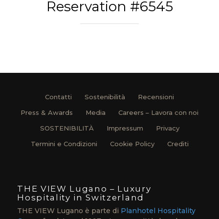
Reservation #6545
Contatti
Sostenibilità
Recensioni
Press & Awards
Media
Careers – Lavora con noi
SOSTENIBILITÀ
Impressum
Privacy
Termini e Condizioni
Cookie Policy
Crediti
THE VIEW Lugano – Luxury
Hospitality in Switzerland
THE VIEW Lugano è parte di
Planhotel Hospitality