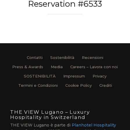
Reservation #6533
Contatti
Sostenibilità
Recensioni
Press & Awards
Media
Careers – Lavora con noi
SOSTENIBILITÀ
Impressum
Privacy
Termini e Condizioni
Cookie Policy
Crediti
THE VIEW Lugano – Luxury
Hospitality in Switzerland
THE VIEW Lugano è parte di
Planhotel Hospitality