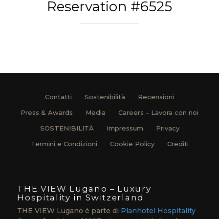
Reservation #6525
Contatti
Sostenibilità
Recensioni
Press & Awards
Media
Careers – Lavora con noi
SOSTENIBILITÀ
Impressum
Privacy
Termini e Condizioni
Cookie Policy
Crediti
THE VIEW Lugano – Luxury
Hospitality in Switzerland
THE VIEW Lugano è parte di
Planhotel Hospitality