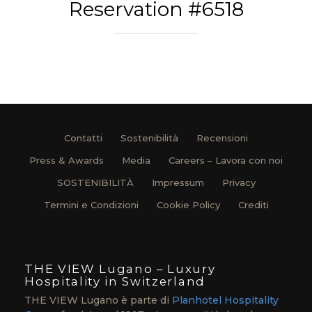
Reservation #6518
Contatti
Sostenibilità
Recensioni
Press & Awards
Media
Careers – Lavora con noi
SOSTENIBILITÀ
Impressum
Privacy
Termini e Condizioni
Cookie Policy
Crediti
THE VIEW Lugano – Luxury
Hospitality in Switzerland
THE VIEW Lugano è parte di
Planhotel Hospitality