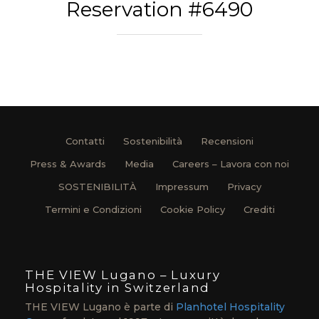
Reservation #6490
Contatti
Sostenibilità
Recensioni
Press & Awards
Media
Careers – Lavora con noi
SOSTENIBILITÀ
Impressum
Privacy
Termini e Condizioni
Cookie Policy
Crediti
THE VIEW Lugano – Luxury
Hospitality in Switzerland
THE VIEW Lugano è parte di
Planhotel Hospitality