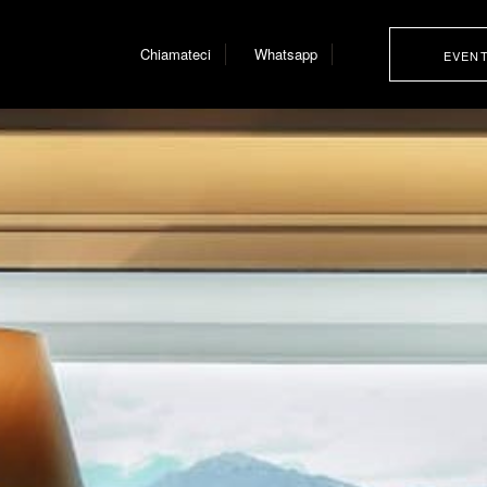
Chiamateci
Whatsapp
EVEN