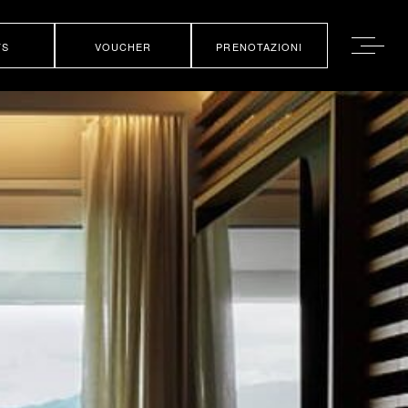
TS
VOUCHER
PRENOTAZIONI