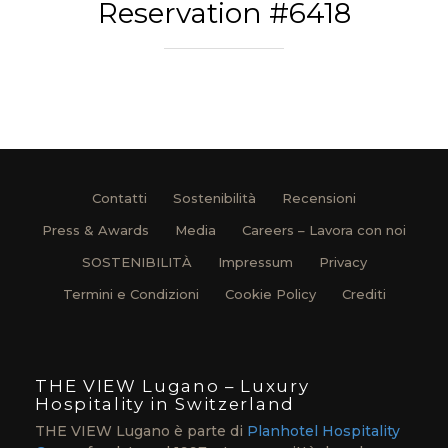
Reservation #6418
Contatti
Sostenibilità
Recensioni
Press & Awards
Media
Careers – Lavora con noi
SOSTENIBILITÀ
Impressum
Privacy
Termini e Condizioni
Cookie Policy
Crediti
THE VIEW Lugano – Luxury
Hospitality in Switzerland
THE VIEW Lugano è parte di
Planhotel Hospitality