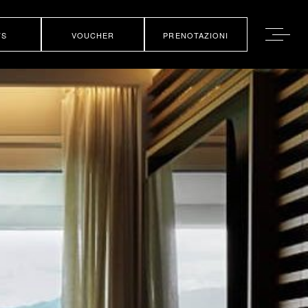
TS
VOUCHER
PRENOTAZIONI