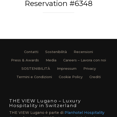
Reservation #6348
Contatti
Sostenibilità
Recensioni
Press & Awards
Media
Careers – Lavora con noi
SOSTENIBILITÀ
Impressum
Privacy
Termini e Condizioni
Cookie Policy
Crediti
THE VIEW Lugano – Luxury
Hospitality in Switzerland
THE VIEW Lugano è parte di
Planhotel Hospitality