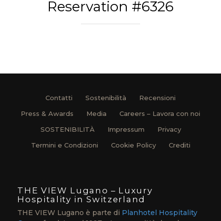
Reservation #6326
Contatti
Sostenibilità
Recensioni
Press & Awards
Media
Careers – Lavora con noi
SOSTENIBILITÀ
Impressum
Privacy
Termini e Condizioni
Cookie Policy
Crediti
THE VIEW Lugano – Luxury
Hospitality in Switzerland
THE VIEW Lugano è parte di
Planhotel Hospitality