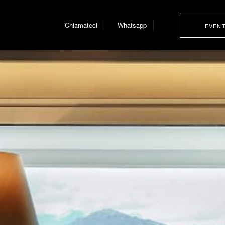
Chiamateci
Whatsapp
EVEN