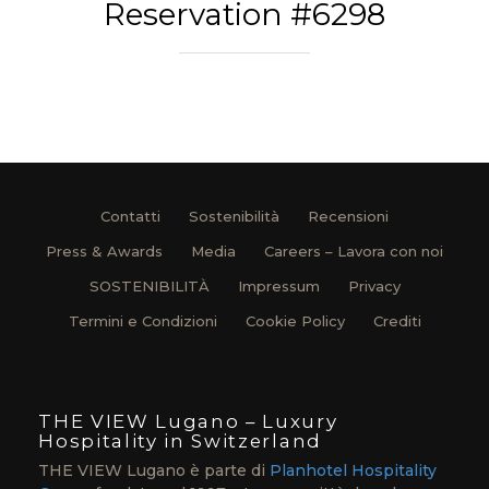
Reservation #6298
Contatti
Sostenibilità
Recensioni
Press & Awards
Media
Careers – Lavora con noi
SOSTENIBILITÀ
Impressum
Privacy
Termini e Condizioni
Cookie Policy
Crediti
THE VIEW Lugano – Luxury
Hospitality in Switzerland
THE VIEW Lugano è parte di
Planhotel Hospitality