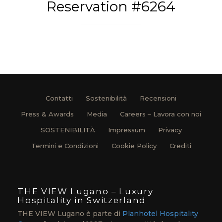
Reservation #6264
Contatti
Sostenibilità
Recensioni
Press & Awards
Media
Careers – Lavora con noi
SOSTENIBILITÀ
Impressum
Privacy
Termini e Condizioni
Cookie Policy
Crediti
THE VIEW Lugano – Luxury
Hospitality in Switzerland
THE VIEW Lugano è parte di
Planhotel Hospitality