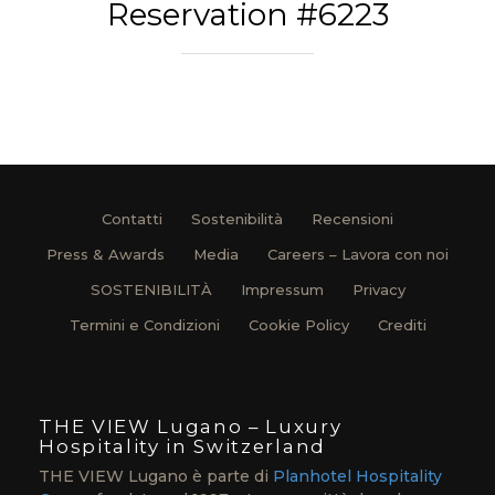
Reservation #6223
Contatti
Sostenibilità
Recensioni
Press & Awards
Media
Careers – Lavora con noi
SOSTENIBILITÀ
Impressum
Privacy
Termini e Condizioni
Cookie Policy
Crediti
THE VIEW Lugano – Luxury
Hospitality in Switzerland
THE VIEW Lugano è parte di
Planhotel Hospitality