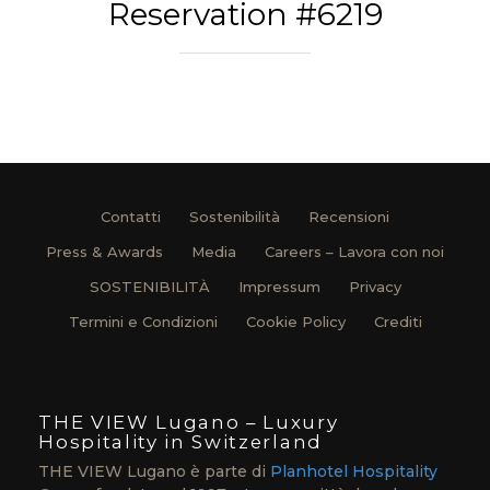
Reservation #6219
Contatti
Sostenibilità
Recensioni
Press & Awards
Media
Careers – Lavora con noi
SOSTENIBILITÀ
Impressum
Privacy
Termini e Condizioni
Cookie Policy
Crediti
THE VIEW Lugano – Luxury
Hospitality in Switzerland
THE VIEW Lugano è parte di
Planhotel Hospitality