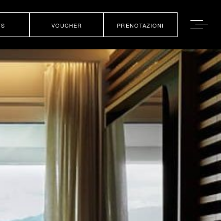
TS
VOUCHER
PRENOTAZIONI