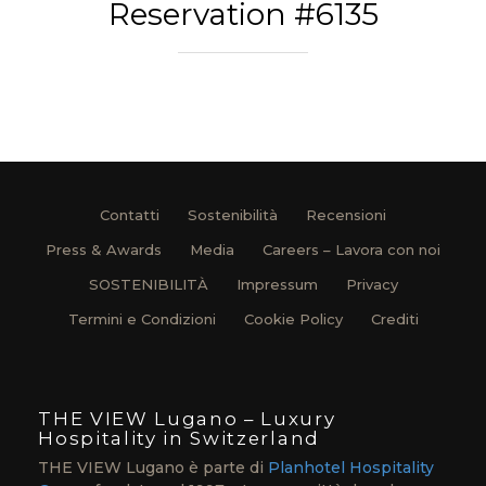
Reservation #6135
Contatti
Sostenibilità
Recensioni
Press & Awards
Media
Careers – Lavora con noi
SOSTENIBILITÀ
Impressum
Privacy
Termini e Condizioni
Cookie Policy
Crediti
THE VIEW Lugano – Luxury
Hospitality in Switzerland
THE VIEW Lugano è parte di
Planhotel Hospitality