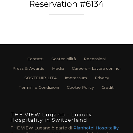
Reservation #6134
Contatti
Sostenibilità
Recensioni
Press & Awards
Media
Careers – Lavora con noi
SOSTENIBILITÀ
Impressum
Privacy
Termini e Condizioni
Cookie Policy
Crediti
THE VIEW Lugano – Luxury
Hospitality in Switzerland
THE VIEW Lugano è parte di
Planhotel Hospitality