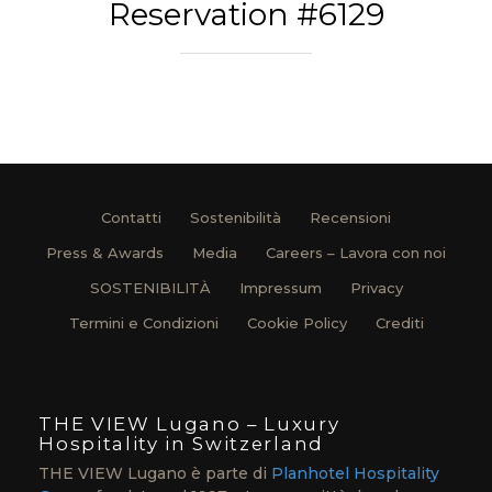
Reservation #6129
Contatti
Sostenibilità
Recensioni
Press & Awards
Media
Careers – Lavora con noi
SOSTENIBILITÀ
Impressum
Privacy
Termini e Condizioni
Cookie Policy
Crediti
THE VIEW Lugano – Luxury
Hospitality in Switzerland
THE VIEW Lugano è parte di
Planhotel Hospitality