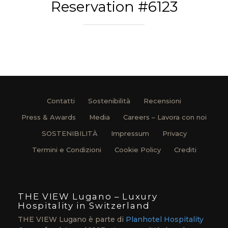
Reservation #6123
Contatti
Sostenibilità
Recensioni
Press & Awards
Media
Careers – Lavora con noi
SOSTENIBILITÀ
Impressum
Privacy
Termini e Condizioni
Cookie Policy
Crediti
THE VIEW Lugano – Luxury
Hospitality in Switzerland
THE VIEW Lugano è parte di
Planhotel Hospitality