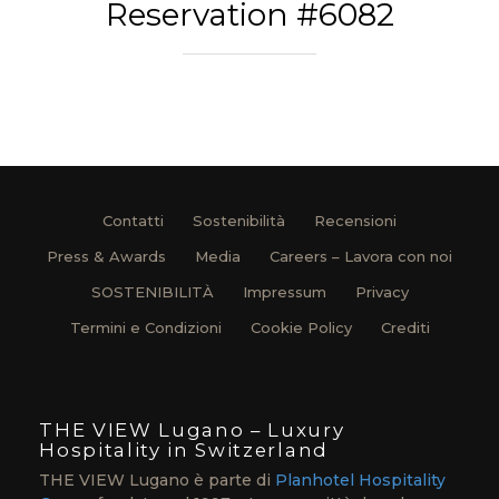
Reservation #6082
Contatti
Sostenibilità
Recensioni
Press & Awards
Media
Careers – Lavora con noi
SOSTENIBILITÀ
Impressum
Privacy
Termini e Condizioni
Cookie Policy
Crediti
THE VIEW Lugano – Luxury
Hospitality in Switzerland
THE VIEW Lugano è parte di
Planhotel Hospitality