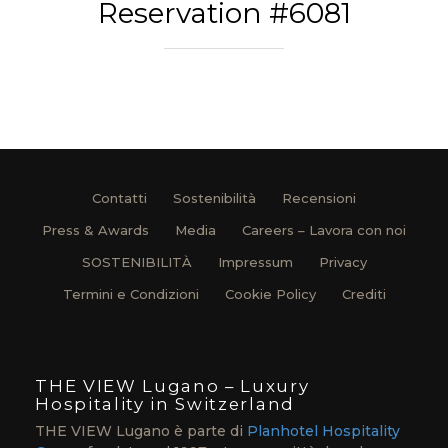
Reservation #6081
Contatti
Sostenibilità
Recensioni
Press & Awards
Media
Careers – Lavora con noi
SOSTENIBILITÀ
Impressum
Privacy
Termini e Condizioni
Cookie Policy
Crediti
THE VIEW Lugano – Luxury
Hospitality in Switzerland
THE VIEW Lugano è parte di
Planhotel Hospitality