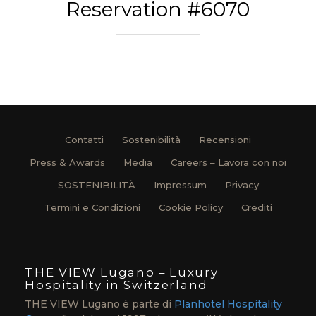
Reservation #6070
Contatti
Sostenibilità
Recensioni
Press & Awards
Media
Careers – Lavora con noi
SOSTENIBILITÀ
Impressum
Privacy
Termini e Condizioni
Cookie Policy
Crediti
THE VIEW Lugano – Luxury
Hospitality in Switzerland
THE VIEW Lugano è parte di
Planhotel Hospitality